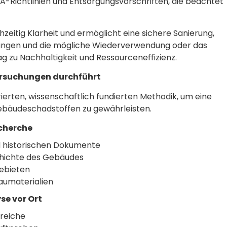
A-Richtlinien und Entsorgungsvorschriften, die beachtet
hzeitig Klarheit und ermöglicht eine sichere Sanierung,
zungen und die mögliche Wiederverwendung oder das
ag zu Nachhaltigkeit und Ressourceneffizienz.
ersuchungen durchführt
rierten, wissenschaftlich fundierten Methodik, um eine
ebäudeschadstoffen zu gewährleisten.
cherche
d historischen Dokumente
hichte des Gebäudes
gebieten
aumaterialien
se vor Ort
reiche