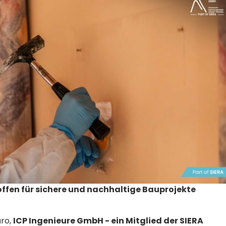
en für sichere und nachhaltige Bauprojekte
üro,
ICP Ingenieure GmbH - ein Mitglied der SIERA