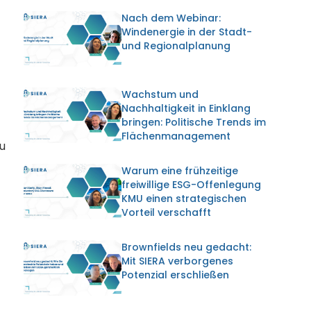
Nach dem Webinar:
Windenergie in der Stadt-
und Regionalplanung
Wachstum und
Nachhaltigkeit in Einklang
bringen: Politische Trends im
Flächenmanagement
zu
Warum eine frühzeitige
freiwillige ESG-Offenlegung
KMU einen strategischen
Vorteil verschafft
Brownfields neu gedacht:
Mit SIERA verborgenes
Potenzial erschließen