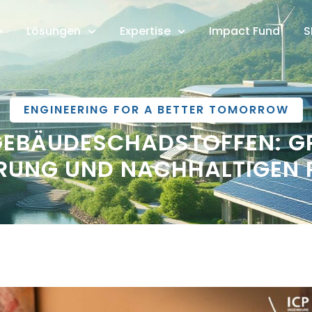
Lösungen
Expertise
Impact Fund
S
ENGINEERING FOR A BETTER TOMORROW
EBÄUDESCHADSTOFFEN: GR
RUNG UND NACHHALTIGEN