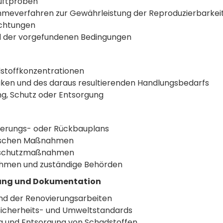
uftproben
meverfahren zur Gewährleistung der Reproduzierbarkei
ichtungen
 der vorgefundenen Bedingungen
stoffkonzentrationen
ken und des daraus resultierenden Handlungsbedarfs
ng, Schutz oder Entsorgung
vierungs- oder Rückbauplans
orischen Maßnahmen
ltschutzmaßnahmen
ehmen und zuständige Behörden
ung und Dokumentation
end der Renovierungsarbeiten
Sicherheits- und Umweltstandards
g und Entsorgung von Schadstoffen