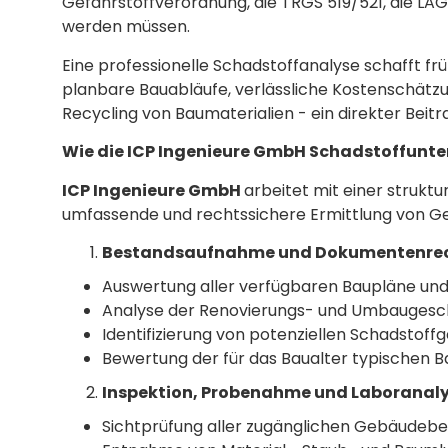
Gefahrstoffverordnung, die TRGS 519/521, die LAG
werden müssen.
Eine professionelle Schadstoffanalyse schafft frü
planbare Bauabläufe, verlässliche Kostenschät
Recycling von Baumaterialien - ein direkter Beitr
Wie die ICP Ingenieure GmbH Schadstoffunt
ICP Ingenieure GmbH
arbeitet mit einer struktu
umfassende und rechtssichere Ermittlung von G
Bestandsaufnahme und Dokumentenre
Auswertung aller verfügbaren Baupläne un
Analyse der Renovierungs- und Umbaugesc
Identifizierung von potenziellen Schadstoff
Bewertung der für das Baualter typischen B
Inspektion, Probenahme und Laboranaly
Sichtprüfung aller zugänglichen Gebäudebe