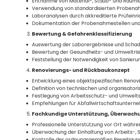
Entnahme von Material-, Staub- und Rauml
Verwendung von standardisierten Probenah
Laboranalysen durch akkreditierte Prüfeinr
Dokumentation der Probenahmestellen und
Bewertung & Gefahrenklassifizierung
Auswertung der Laborergebnisse und Schad
Bewertung der Gesundheits- und Umweltrisi
Feststellung der Notwendigkeit von Sanieru
Renovierungs- und Rückbaukonzept
Entwicklung eines objektspezifischen Reno
Definition von technischen und organisat
Festlegung von Arbeitsschutz- und Umwe
Empfehlungen für Abfallwirtschaftsuntern
Fachkundige Unterstützung, Überwach
Professionelle Unterstützung vor Ort währ
Überwachung der Einhaltung von Arbeits-, 
Kontrolle der ordnungsgemäßen Beseitigun