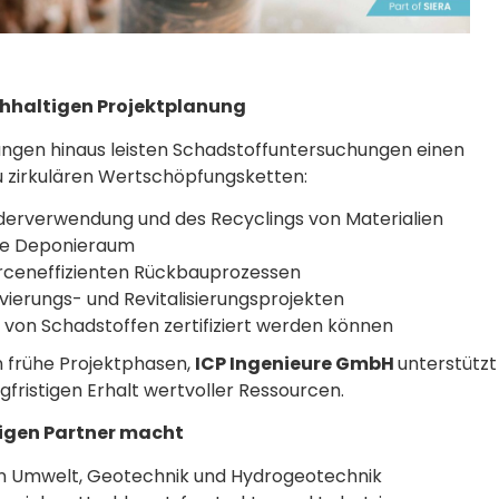
chhaltigen Projektplanung
ungen hinaus leisten Schadstoffuntersuchungen einen
u zirkulären Wertschöpfungsketten:
ederverwendung und des Recyclings von Materialien
re Deponieraum
rceneffizienten Rückbauprozessen
ierungs- und Revitalisierungsprojekten
i von Schadstoffen zertifiziert werden können
n frühe Projektphasen,
ICP Ingenieure GmbH
unterstützt
fristigen Erhalt wertvoller Ressourcen.
igen Partner macht
en Umwelt, Geotechnik und Hydrogeotechnik