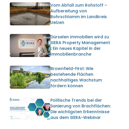
Vom Abfall zum Rohstoff –
Aufbereitung von
Bohrschlamm im Landkreis
Uelzen
Dürselen Immobilien wird zu
SIERA Property Management
| Ein neues Kapitel in der
Immobilienbranche
Brownfield-First: Wie
bestehende Flächen
nachhaltiges Wachstum
fördern können
Politische Trends bei der
Sanierung von Brachflächen:
Die wichtigsten Erkenntnisse
aus dem SIERA-Webinar