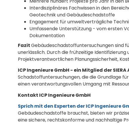
Mehrere hundert Projekte pro Jahr in den Be
Interdisziplinäres Fachwissen in den Berei
Geotechnik und Gebäudeschadstoffe
Engagement für umweltverträgliche Technik
Umfassende Unterstützung - vom ersten Vor
Dokumentation
Fazit
Gebäudeschadstoffuntersuchungen sind für
unerlässlich. Durch die frühzeitige Identifizierun
Projektverantwortlichen Planungssicherheit, Kos
ICP Ingenieure GmbH - ein Mitglied der SIERA 
Schadstoffuntersuchungen, die die Grundlage für 
einen verantwortungsvollen Umgang mit Ressour
Kontakt ICP Ingenieure GmbH
Sprich mit den Experten der ICP Ingenieure 
Gebäudeschadstoffe brauchst, bieten wir präzi
eine sichere, rechtskonforme und nachhaltige Pr