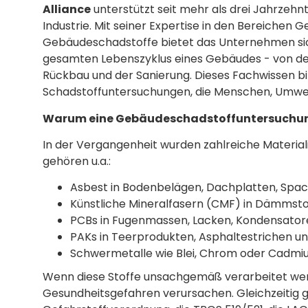
Alliance
unterstützt seit mehr als drei Jahrzeh
Industrie. Mit seiner Expertise in den Bereiche
Gebäudeschadstoffe bietet das Unternehmen sich
gesamten Lebenszyklus eines Gebäudes - von de
Rückbau und der Sanierung. Dieses Fachwissen bil
Schadstoffuntersuchungen, die Menschen, Umwel
Warum eine Gebäudeschadstoffuntersuchung
In der Vergangenheit wurden zahlreiche Materiali
gehören u.a.:
Asbest in Bodenbelägen, Dachplatten, Spa
Künstliche Mineralfasern (CMF) in Dämmst
PCBs in Fugenmassen, Lacken, Kondensator
PAKs in Teerprodukten, Asphaltestrichen 
Schwermetalle wie Blei, Chrom oder Cadmi
Wenn diese Stoffe unsachgemäß verarbeitet werd
Gesundheitsgefahren verursachen. Gleichzeitig g