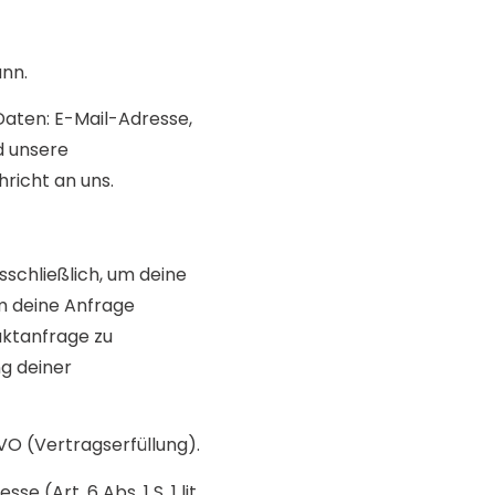
ann.
 Daten: E-Mail-Adresse,
d unsere
richt an uns.
chließlich, um deine
um deine Anfrage
aktanfrage zu
ng deiner
GVO (Vertragserfüllung).
Art. 6 Abs. 1 S. 1 lit.