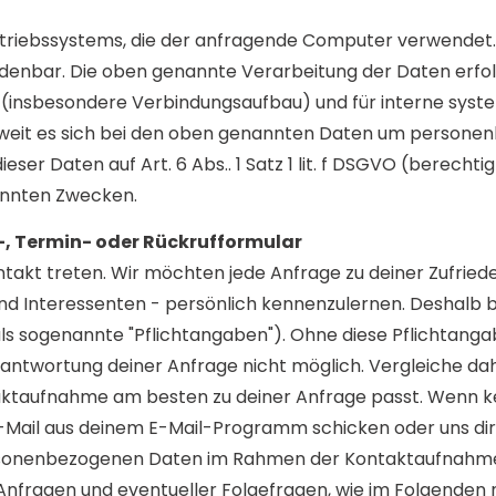
Betriebssystems, die der anfragende Computer verwendet.
denbar. Die oben genannte Verarbeitung der Daten erfo
 (insbesondere Verbindungsaufbau) und für interne sy
Soweit es sich bei den oben genannten Daten um person
er Daten auf Art. 6 Abs.. 1 Satz 1 lit. f DSGVO (berechtig
nannten Zwecken.
, Termin- oder Rückrufformular
takt treten. Wir möchten jede Anfrage zu deiner Zufrie
d Interessenten - persönlich kennenzulernen. Deshalb bi
 sogenannte "Pflichtangaben"). Ohne diese Pflichtangab
eantwortung deiner Anfrage nicht möglich. Vergleiche dah
ktaufnahme am besten zu deiner Anfrage passt. Wenn k
e E-Mail aus deinem E-Mail-Programm schicken oder uns dir
personenbezogenen Daten im Rahmen der Kontaktaufnahme
nfragen und eventueller Folgefragen, wie im Folgenden 