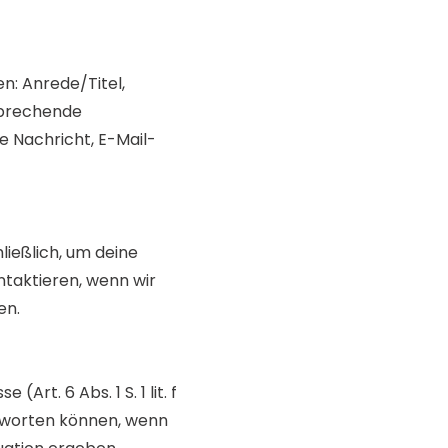
n: Anrede/Titel,
sprechende
e Nachricht, E-Mail-
ießlich, um deine
ntaktieren, wenn wir
en.
t. 6 Abs. 1 S. 1 lit. f
ntworten können, wenn