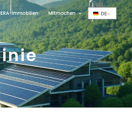
IERA-Immobilien
Mitmachen
DE
inie