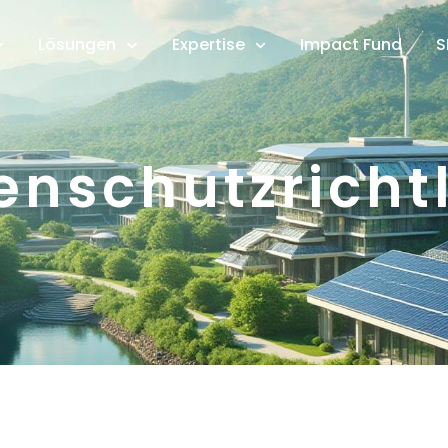
Lösungen
Expertise
Impact Fund
S
enschutzrichtl