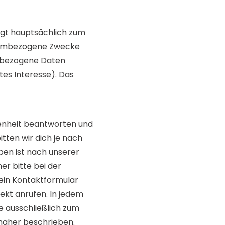
lgt hauptsächlich zum
stembezogene Zwecke
enbezogene Daten
tes Interesse). Das
denheit beantworten und
tten wir dich je nach
en ist nach unserer
er bitte bei der
ein Kontaktformular
ekt anrufen. In jedem
 ausschließlich zum
näher beschrieben.