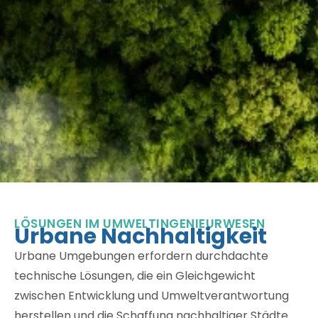
LÖSUNGEN IM UMWELTINGENIEURWESEN
Urbane Nachhaltigkeit
Urbane Umgebungen erfordern durchdachte
technische Lösungen, die ein Gleichgewicht
zwischen Entwicklung und Umweltverantwortung
herstellen und die Schaffung nachhaltiger Städte