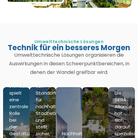
Die
SIERA
Umwelttechnische Lösungen
Alliance
Technik für ein besseres Morgen
ist
Umwelttechnische Lösungen organisieren die
führend
Auswirkungen in diesen Schwerpunktbereichen, in
bei
denen der Wandel greifbar wird.
der
Der
Bewertung
Immobiliensektor
von
spielt
Standorten
Die
eine
für
SIERA
zentrale
nachhaltiges
Alliance
Rolle
Stadtwachstum
hat
bei
und
sich
der
stellt
darauf
Gestaltung
sicher,
Nachhaltige
spezialisie