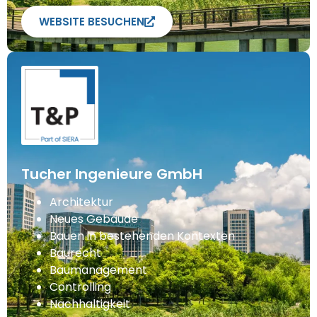
WEBSITE BESUCHEN
Tucher Ingenieure GmbH
Architektur
Neues Gebäude
Bauen in bestehenden Kontexten
Baurecht
Baumanagement
Controlling
Nachhaltigkeit