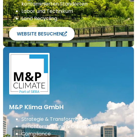
kontaminierten Standorten
Labor und Technikum
Land Recycling
WEBSITE BESUCHEN
M&P Klima GmbH
Strategie & Transformation
Berichterstattung & Offenlegung
Compliance