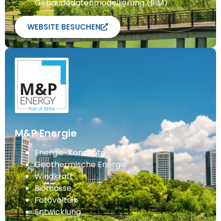
Gebäudedatenmodellierung (BIM)
WEBSITE BESUCHEN
M&P Energie
Energie-Konzepte
Geothermische Energie
Windkraft
Biomasse
Fotovoltaik
Entwicklung