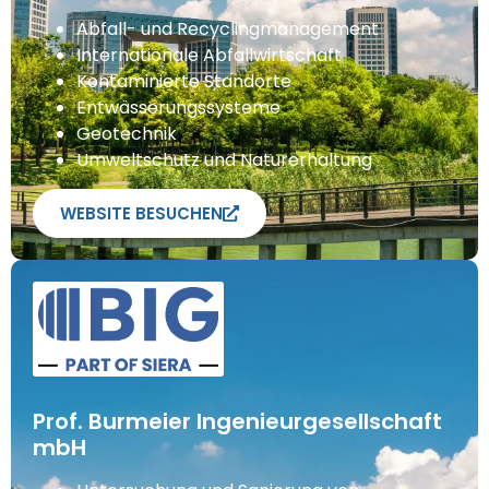
Abfall- und Recyclingmanagement
Internationale Abfallwirtschaft
Kontaminierte Standorte
Entwässerungssysteme
Geotechnik
Umweltschutz und Naturerhaltung
WEBSITE BESUCHEN
Prof. Burmeier Ingenieurgesellschaft
mbH