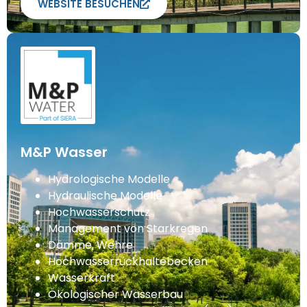
WEBSITE BESUCHEN
M&P Wasser
Hydrologische Modelle
Hydraulische Modelle
Hochwasserschutz
Management von Starkregen
Dämme, Wehre
Hochwasserrückhaltebecken
Wasserkraft
Ökologischer Wasserbau