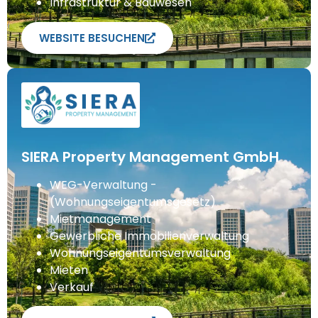
Infrastruktur & Bauwesen
WEBSITE BESUCHEN
SIERA Property Management GmbH
WEG-Verwaltung -
(Wohnungseigentumsgesetz)
Mietmanagement
Gewerbliche Immobilienverwaltung
Wohnungseigentumsverwaltung
Mieten
Verkauf