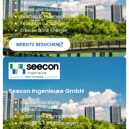
Umweltplanung Bodenschutz
Abriss und Gebäudeschadstoffe
Felsbau & Felsmechanik
Felduntersuchungen
Erneuerbare Energie
WEBSITE BESUCHEN
Seecon Ingenieure GmbH
Stadtentwicklung
Umweltschutz
Stadt- und Raumplanung
Energie & Klima Lösungen