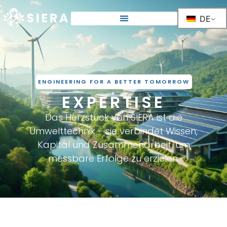
DE
ENGINEERING FOR A BETTER TOMORROW
EXPERTISE
Das Herzstück von SIERA ist die
Umwelttechnik - sie verbindet Wissen,
Kapital und Zusammenarbeit, um
messbare Erfolge zu erzielen.