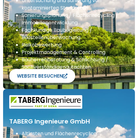
Untersuchung und Sanierung von
kontaminierten Standorten
Sanierungsplanung / Flächenrecycling /
Immobilienentwicklung
Fachkundige Baubegleitung /
Baustellenüberwachung
Risikobewertung
Projektmanagement & Controlling
Bauherrenberatung & Schlichtung /
Sachverständigengutachten
WEBSITE BESUCHEN
TABERG Ingenieure GmbH
Altlasten und Flächenrecycling