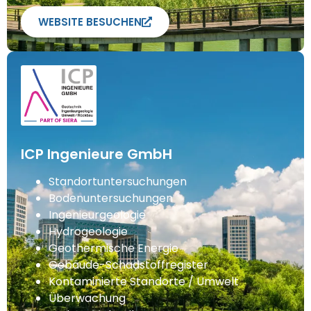
WEBSITE BESUCHEN
ICP Ingenieure GmbH
Standortuntersuchungen
Bodenuntersuchungen
Ingenieurgeologie
Hydrogeologie
Geothermische Energie
Gebäude-Schadstoffregister
Kontaminierte Standorte / Umwelt
Überwachung