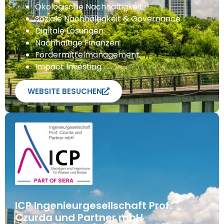
Ökologische Nachhaltigkeit
Soziale Nachhaltigkeit & Governance
Digitale Lösungen
Nachhaltige Finanzen
Fördermittelmanagement
Impact Investing
WEBSITE BESUCHEN
ICP Ingenieurgesellschaft Prof.
Czurda und Partner mbH