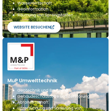
Wasserwirtschaft
Geoinformation
Räumung von Sprengstoffen
WEBSITE BESUCHEN
MuP Umwelttechnik
Geotechnik und Baugrund
Gebäudeschadstoffe und Zerstörung
Abfallwirtschaft
Untersuchung und Sanierung von