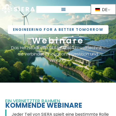
DE
ENGINEERING FOR A BETTER TOMORROW
Webinare
Das Herzstück von SIERA ist die Umwelttechnik -
sie verbindet Innovation, Investition und
Wirkung.
EIN VERNETZTER RAHMEN
KOMMENDE WEBINARE
Jeder Teil von SIERA spielt eine bestimmte Rolle