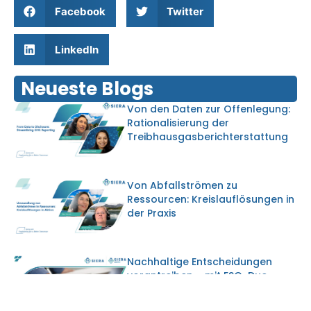
Facebook
Twitter
LinkedIn
Neueste Blogs
Von den Daten zur Offenlegung:
Rationalisierung der
Treibhausgasberichterstattung
Von Abfallströmen zu
Ressourcen: Kreislauflösungen in
der Praxis
Nachhaltige Entscheidungen
vorantreiben – mit ESG-Due-
Diligence und der EU-Taxonomie