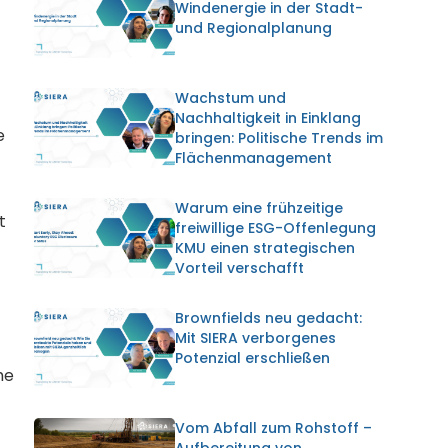
Windenergie in der Stadt-
und Regionalplanung
Wachstum und
Nachhaltigkeit in Einklang
e
bringen: Politische Trends im
Flächenmanagement
Warum eine frühzeitige
t
freiwillige ESG-Offenlegung
KMU einen strategischen
Vorteil verschafft
Brownfields neu gedacht:
Mit SIERA verborgenes
Potenzial erschließen
he
Vom Abfall zum Rohstoff –
Aufbereitung von