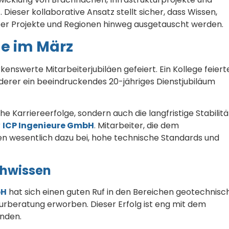
eser kollaborative Ansatz stellt sicher, dass Wissen,
über Projekte und Regionen hinweg ausgetauscht werden.
e im März
enswerte Mitarbeiterjubiläen gefeiert. Ein Kollege feiert
nderer ein beeindruckendes 20-jähriges Dienstjubiläum
e Karriereerfolge, sondern auch die langfristige Stabilitä
r
ICP Ingenieure GmbH
. Mitarbeiter, die dem
en wesentlich dazu bei, hohe technische Standards und
chwissen
bH
hat sich einen guten Ruf in den Bereichen geotechnisc
rberatung erworben. Dieser Erfolg ist eng mit dem
unden.