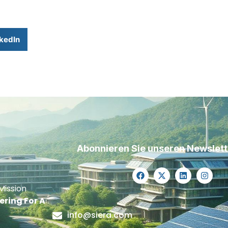
kedIn
Abonnieren Sie unseren Newslett
Mission
ering For A
info@siera.com