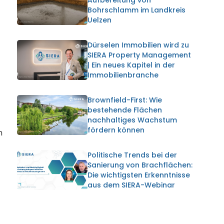
Bohrschlamm im Landkreis
Uelzen
Dürselen Immobilien wird zu
SIERA Property Management
| Ein neues Kapitel in der
Immobilienbranche
Brownfield-First: Wie
bestehende Flächen
nachhaltiges Wachstum
fördern können
n
Politische Trends bei der
Sanierung von Brachflächen:
Die wichtigsten Erkenntnisse
aus dem SIERA-Webinar