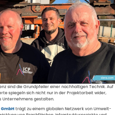
z sind die Grundpfeiler einer nachhaltigen Technik. Auf
erte spiegeln sich nicht nur in der Projektarbeit wider,
es Unternehmens gestalten.
e GmbH
trägt zu einem globalen Netzwerk von Umwelt-
ntwicklung von Brachflächen, Infrastrukturprojekte und