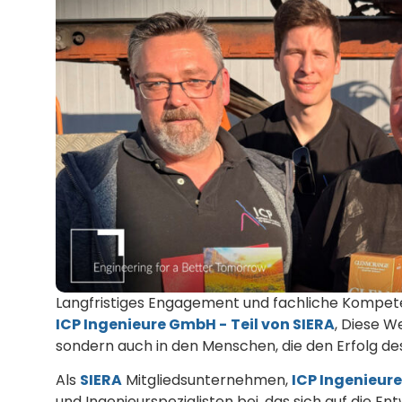
Langfristiges Engagement und fachliche Kompeten
ICP Ingenieure GmbH -
Teil von SIERA
, Diese W
sondern auch in den Menschen, die den Erfolg d
Als
SIERA
Mitgliedsunternehmen,
ICP Ingenieur
und Ingenieurspezialisten bei, das sich auf die E