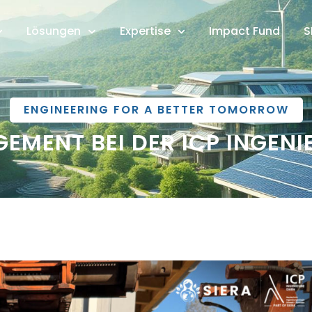
Lösungen
Expertise
Impact Fund
S
ENGINEERING FOR A BETTER TOMORROW
MENT BEI DER ICP INGENI