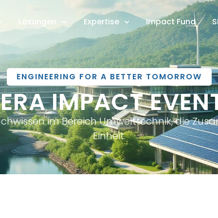
Lösungen
Expertise
Impact Fund
S
ENGINEERING FOR A BETTER TOMORROW
IERA IMPACT EVEN
Fachwissen im Bereich Umwelttechnik, die Zus
Einheit.