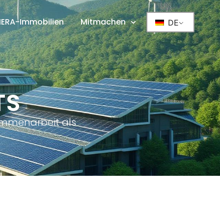
IERA-Immobilien
Mitmachen
DE
TS
ammenarbeit als