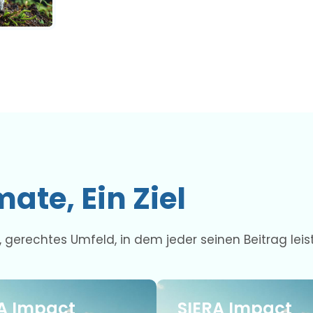
ate, Ein Ziel
es, gerechtes Umfeld, in dem jeder seinen Beitrag leis
A Impact
SIERA Impact