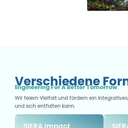
Verschiedene Form
Engineering For A Better Tomorrow
Wir feiern Vielfalt und fördern ein integrativ
und sich entfalten kann.
SIERA Impact
SIER