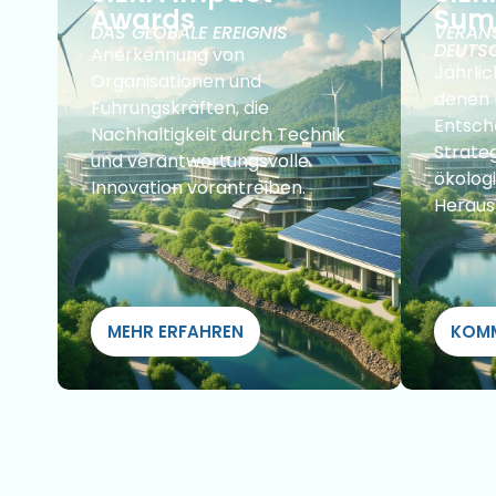
Awards
Sum
DAS GLOBALE EREIGNIS
VERAN
DEUTS
Anerkennung von
Jährli
Organisationen und
denen 
Führungskräften, die
Entsch
Nachhaltigkeit durch Technik
Strate
und verantwortungsvolle
ökolog
Innovation vorantreiben.
Heraus
MEHR ERFAHREN
KOMM