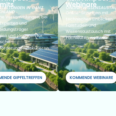
mits
Webinare
STALTUNGEN IN GANZ
ONLINE-WISSENSAUSTA
CHLAND
Online-Sitzungen mit
che Versammlungen, bei
technischen Einblicken,
Experten und
Fallstudien und
eidungsträger
Wissensaustausch mit
gien und Lösungen für
Fachleuten weltweit.
ische
forderungen diskutieren.
ENDE GIPFELTREFFEN
KOMMENDE WEBINARE