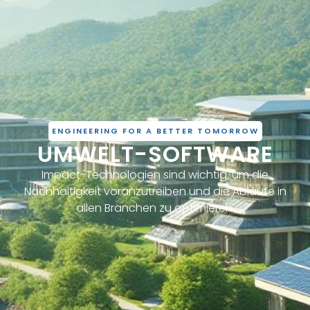
ENGINEERING FOR A BETTER TOMORROW
UMWELT-SOFTWARE
Impact-Technologien sind wichtig, um die
Nachhaltigkeit voranzutreiben und die Abläufe in
allen Branchen zu optimieren.