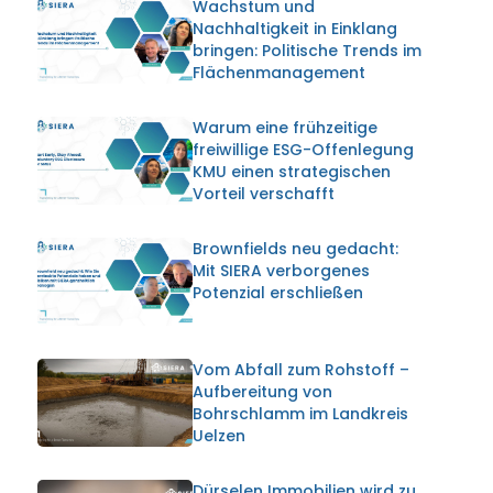
Wachstum und
Nachhaltigkeit in Einklang
bringen: Politische Trends im
t
Flächenmanagement
Warum eine frühzeitige
freiwillige ESG-Offenlegung
KMU einen strategischen
Vorteil verschafft
Brownfields neu gedacht:
Mit SIERA verborgenes
Potenzial erschließen
Vom Abfall zum Rohstoff –
Aufbereitung von
Bohrschlamm im Landkreis
Uelzen
Dürselen Immobilien wird zu