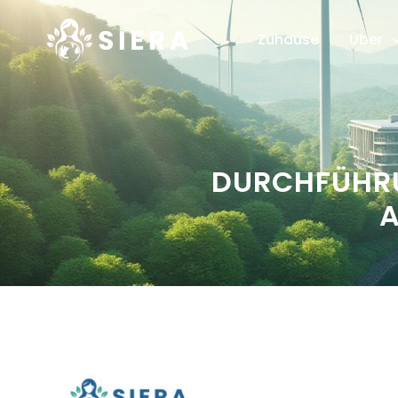
Zuhause
Über
DURCHFÜHR
A