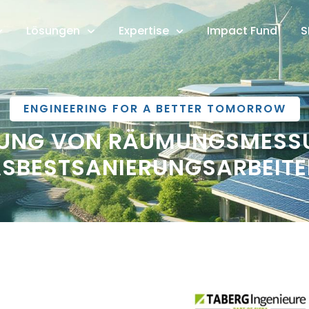
Lösungen
Expertise
Impact Fund
S
ENGINEERING FOR A BETTER TOMORROW
UNG VON RÄUMUNGSMESS
SBESTSANIERUNGSARBEIT