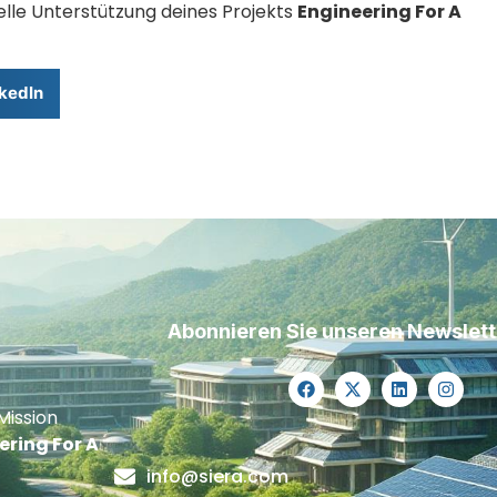
elle Unterstützung deines Projekts
Engineering For A
kedIn
Abonnieren Sie unseren Newslett
Mission
ering For A
info@siera.com