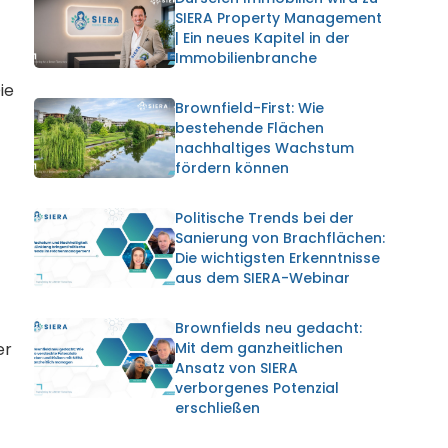
SIERA Property Management
| Ein neues Kapitel in der
Immobilienbranche
ie
Brownfield-First: Wie
bestehende Flächen
nachhaltiges Wachstum
fördern können
Politische Trends bei der
Sanierung von Brachflächen:
Die wichtigsten Erkenntnisse
aus dem SIERA-Webinar
Brownfields neu gedacht:
Mit dem ganzheitlichen
er
Ansatz von SIERA
verborgenes Potenzial
erschließen