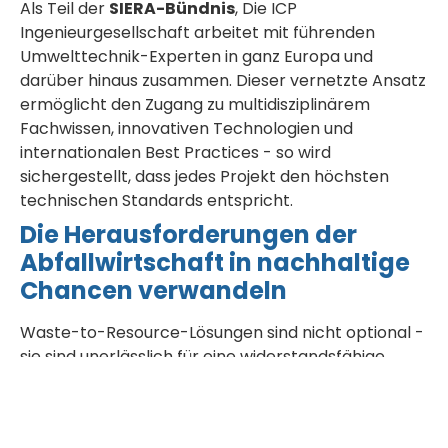
Als Teil der
SIERA-Bündnis
, Die ICP
Ingenieurgesellschaft arbeitet mit führenden
Umwelttechnik-Experten in ganz Europa und
darüber hinaus zusammen. Dieser vernetzte Ansatz
ermöglicht den Zugang zu multidisziplinärem
Fachwissen, innovativen Technologien und
internationalen Best Practices - so wird
sichergestellt, dass jedes Projekt den höchsten
technischen Standards entspricht.
Die Herausforderungen der
Abfallwirtschaft in nachhaltige
Chancen verwandeln
Waste-to-Resource-Lösungen sind nicht optional -
sie sind unerlässlich für eine widerstandsfähige
Infrastruktur, den Klimaschutz und einen
verantwortungsvollen Umgang mit Ressourcen.
ICP
Ingenieurgesellschaft Prof. Czurda und Partner