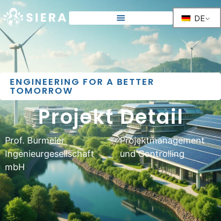
DE
ENGINEERING FOR A BETTER
TOMORROW
Projekt Detail
Prof. Burmeier
Projektmanagement
Ingenieurgesellschaft
und Controlling
mbH