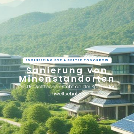
ENGINEERING FOR A BETTER TOMORROW
Sanierung von
Minenstandorten
Die Umwelttechnik steht an der Spitze des
Umweltschutzes.